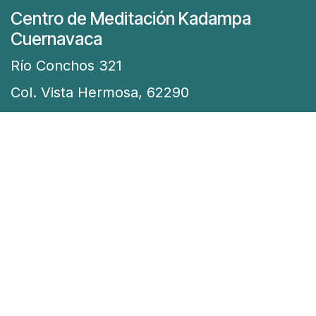
Centro de Meditación Kadampa
Cuernavaca
Río Conchos 321
Col. Vista Hermosa, 62290
Cuernavaca Mor.
¡Ubícanos!
Llámanos
777-565-6011
Envíanos un mensaje
educacion@meditarencuernavaca.org