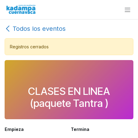
Ir al contenido
Todos los eventos
Registros cerrados
CLASES EN LINEA
(paquete Tantra )
Empieza
Termina