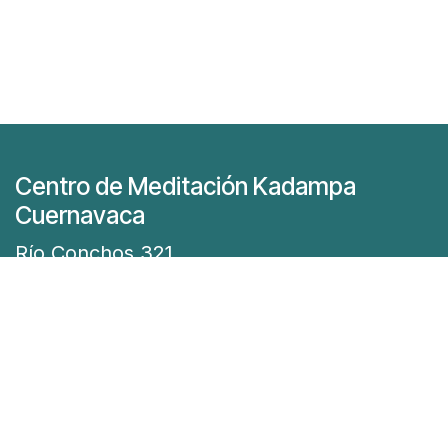
Centro de Meditación Kadampa
Cuernavaca
Río Conchos 321
Col. Vista Hermosa, 62290
Cuernavaca Mor.
¡Ubícanos!
Llámanos